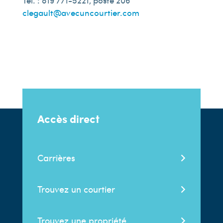
Tél. : 819 771-5221, poste 206
clegault@avecuncourtier.com
Accès direct
Carrières
Trouvez un courtier
Trouvez une propriété