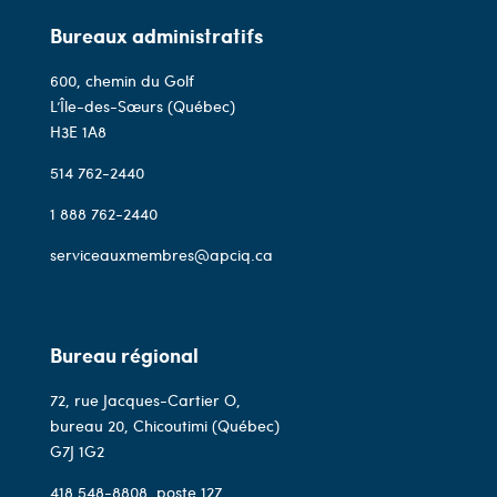
Bureaux administratifs
600, chemin du Golf
L’Île-des-Sœurs (Québec)
H3E 1A8
514 762-2440
1 888 762-2440
serviceauxmembres@apciq.ca
Bureau régional
72, rue Jacques-Cartier O,
bureau 20, Chicoutimi (Québec)
G7J 1G2
418 548-8808
, poste 127