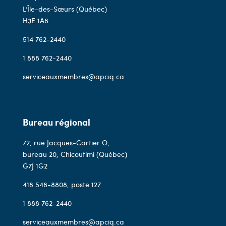
L’Île-des-Sœurs (Québec)
H3E 1A8
514 762-2440
1 888 762-2440
serviceauxmembres@apciq.ca
Bureau régional
72, rue Jacques-Cartier O,
bureau 20, Chicoutimi (Québec)
G7J 1G2
418 548-8808
, poste 127
1 888 762-2440
serviceauxmembres@apciq.ca