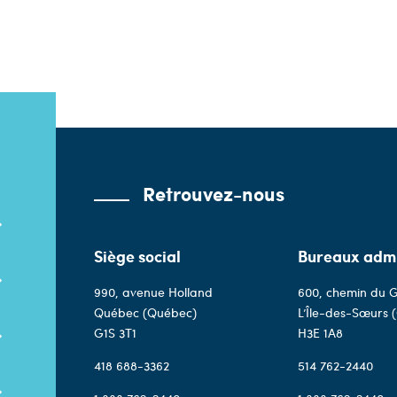
Retrouvez-nous
Siège social
Bureaux admi
990, avenue Holland
600, chemin du G
Québec (Québec)
L’Île-des-Sœurs 
G1S 3T1
H3E 1A8
418 688-3362
514 762-2440