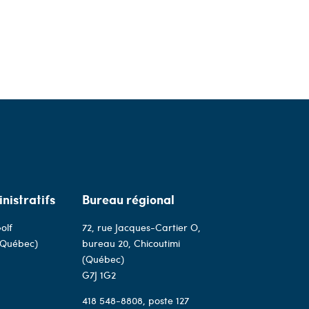
nistratifs
Bureau régional
olf
72, rue Jacques-Cartier O,
(Québec)
bureau 20, Chicoutimi
(Québec)
G7J 1G2
418 548-8808
, poste 127