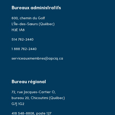
Bureaux administratifs
600, chemin du Golf
L’Île-des-Sœurs (Québec)
H3E 1A8
514 762-2440
1 888 762-2440
serviceauxmembres@apciq.ca
Bureau régional
72, rue Jacques-Cartier O,
bureau 20, Chicoutimi (Québec)
G7J 1G2
418 548-8808
, poste 127