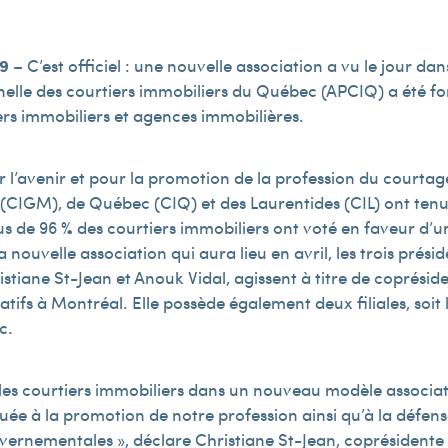
19
– C’est officiel : une nouvelle association a vu le jour da
elle des courtiers immobiliers du Québec (APCIQ) a été for
ers immobiliers et agences immobilières.
l’avenir et pour la promotion de la profession du courtag
(CIGM), de Québec (CIQ) et des Laurentides (CIL) ont ten
us de 96 % des courtiers immobiliers ont voté en faveur d’un
 nouvelle association qui aura lieu en avril, les trois pré
stiane St-Jean et Anouk Vidal, agissent à titre de copréside
fs à Montréal. Elle possède également deux filiales, soit la
c.
 les courtiers immobiliers dans un nouveau modèle associati
ée à la promotion de notre profession ainsi qu’à la défense
uvernementales », déclare Christiane St-Jean, coprésident