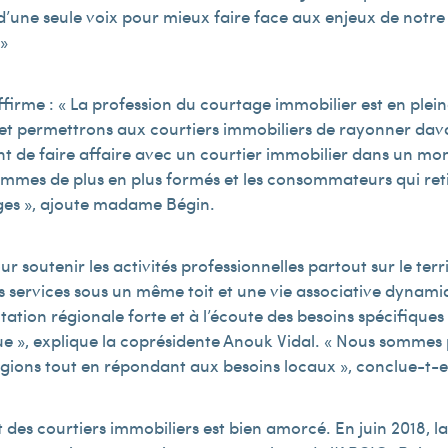
une seule voix pour mieux faire face aux enjeux de notre 
 »
firme : « La profession du courtage immobilier est en plei
n et permettrons aux courtiers immobiliers de rayonner dav
inent de faire affaire avec un courtier immobilier dans un m
ommes de plus en plus formés et les consommateurs qui ret
ages », ajoute madame Bégin.
soutenir les activités professionnelles partout sur le terri
es services sous un même toit et une vie associative dynam
tion régionale forte et à l’écoute des besoins spécifiques 
e », explique la coprésidente Anouk Vidal. « Nous sommes p
régions tout en répondant aux besoins locaux », conclue-t-el
s courtiers immobiliers est bien amorcé. En juin 2018, l