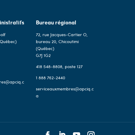
nistratifs
Bureau régional
olf
72, rue Jacques-Cartier O,
(Québec)
bureau 20, Chicoutimi
(Québec)
G7J 1G2
418 548-8808
, poste 127
1 888 762-2440
res@apciq.c
serviceauxmembres@apciq.c
a