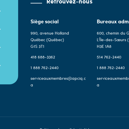
Retrouvez-nous
Siège social
Bureaux admi
990, avenue Holland
600, chemin du G
Québec (Québec)
L’Île-des-Sœurs 
G1S 3T1
H3E 1A8
418 688-3362
514 762-2440
1 888 762-2440
1 888 762-2440
serviceauxmembres@apciq.c
serviceauxmemb
a
a