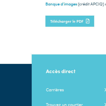
Banque d’images
(crédit APCIQ) d
Télécharger le PDF
Accès direct
Carrières
Trouvez un courtier