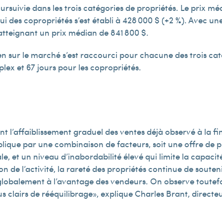
ursuivie dans les trois catégories de propriétés. Le prix mé
ui des copropriétés s’est établi à 428 000 $ (+2 %). Avec un
 atteignant un prix médian de 841 800 $.
n sur le marché s’est raccourci pour chacune des trois caté
 plex et 67 jours pour les copropriétés.
nt l’affaiblissement graduel des ventes déjà observé à la fi
lique par une combinaison de facteurs, soit une offre de pr
le, et un niveau d’inabordabilité élevé qui limite la capaci
e l’activité, la rareté des propriétés continue de soutenir 
globalement à l’avantage des vendeurs. On observe toutefo
 clairs de rééquilibrage », explique Charles Brant, directe