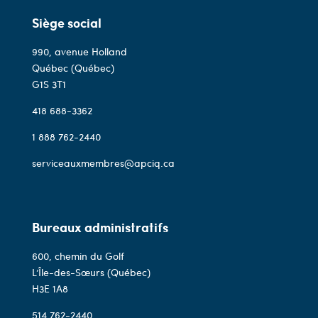
Siège social
990, avenue Holland
Québec (Québec)
G1S 3T1
418 688-3362
1 888 762-2440
serviceauxmembres@apciq.ca
Bureaux administratifs
600, chemin du Golf
L’Île-des-Sœurs (Québec)
H3E 1A8
514 762-2440