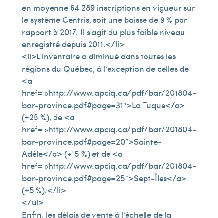
en moyenne 64 289 inscriptions en vigueur sur
le système Centris, soit une baisse de 9 % par
rapport à 2017. Il s’agit du plus faible niveau
enregistré depuis 2011.</li>
<li>L’inventaire a diminué dans toutes les
régions du Québec, à l’exception de celles de
<a
href= »http://www.apciq.ca/pdf/bar/201804-
bar-province.pdf#page=31″>La Tuque</a>
(+25 %), de <a
href= »http://www.apciq.ca/pdf/bar/201804-
bar-province.pdf#page=20″>Sainte-
Adèle</a> (+15 %) et de <a
href= »http://www.apciq.ca/pdf/bar/201804-
bar-province.pdf#page=25″>Sept-Îles</a>
(+5 %).</li>
</ul>
Enfin, les délais de vente à l’échelle de la