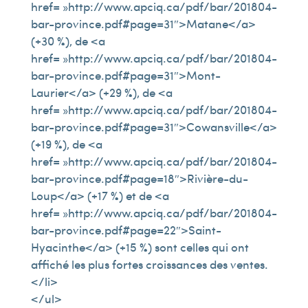
href= »http://www.apciq.ca/pdf/bar/201804-
bar-province.pdf#page=31″>Matane</a>
(+30 %), de <a
href= »http://www.apciq.ca/pdf/bar/201804-
bar-province.pdf#page=31″>Mont-
Laurier</a> (+29 %), de <a
href= »http://www.apciq.ca/pdf/bar/201804-
bar-province.pdf#page=31″>Cowansville</a>
(+19 %), de <a
href= »http://www.apciq.ca/pdf/bar/201804-
bar-province.pdf#page=18″>Rivière-du-
Loup</a> (+17 %) et de <a
href= »http://www.apciq.ca/pdf/bar/201804-
bar-province.pdf#page=22″>Saint-
Hyacinthe</a> (+15 %) sont celles qui ont
affiché les plus fortes croissances des ventes.
</li>
</ul>