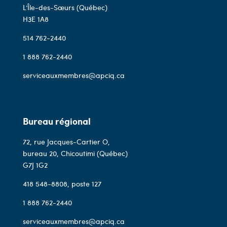
L’Île-des-Sœurs (Québec)
H3E 1A8
514 762-2440
1 888 762-2440
serviceauxmembres@apciq.ca
Bureau régional
72, rue Jacques-Cartier O,
bureau 20, Chicoutimi (Québec)
G7J 1G2
418 548-8808
, poste 127
1 888 762-2440
serviceauxmembres@apciq.ca