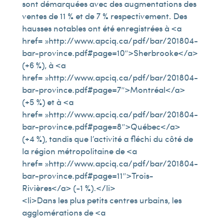
sont démarquées avec des augmentations des
ventes de 11 % et de 7 % respectivement. Des
hausses notables ont été enregistrées à <a
href= »http://www.apciq.ca/pdf/bar/201804-
bar-province.pdf#page=10″>Sherbrooke</a>
(+6 %), à <a
href= »http://www.apciq.ca/pdf/bar/201804-
bar-province.pdf#page=7″>Montréal</a>
(+5 %) et à <a
href= »http://www.apciq.ca/pdf/bar/201804-
bar-province.pdf#page=8″>Québec</a>
(+4 %), tandis que l’activité a fléchi du côté de
la région métropolitaine de <a
href= »http://www.apciq.ca/pdf/bar/201804-
bar-province.pdf#page=11″>Trois-
Rivières</a> (-1 %).</li>
<li>Dans les plus petits centres urbains, les
agglomérations de <a