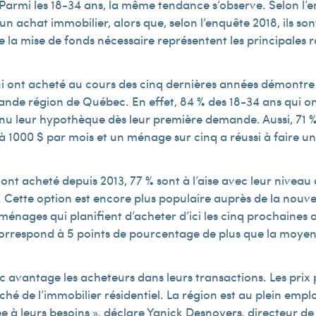
. Parmi les 18-34 ans, la même tendance s’observe. Selon l’
un achat immobilier, alors que, selon l’enquête 2018, ils so
e la mise de fonds nécessaire représentent les principales ra
ui ont acheté au cours des cinq dernières années démontre 
rande région de Québec. En effet, 84 % des 18-34 ans qui 
u leur hypothèque dès leur première demande. Aussi, 71 %
 1 000 $ par mois et un ménage sur cinq a réussi à faire un
nt acheté depuis 2013, 77 % sont à l’aise avec leur niveau 
e. Cette option est encore plus populaire auprès de la nouv
ménages qui planifient d’acheter d’ici les cinq prochaines
correspond à 5 points de pourcentage de plus que la moye
avantage les acheteurs dans leurs transactions. Les prix p
ché de l’immobilier résidentiel. La région est au plein empl
 à leurs besoins », déclare Yanick Desnoyers, directeur de