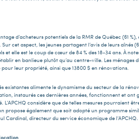
vantage d’acheteurs potentiels de la RMR de Québec (61 %)
ur cet aspect, les jeunes partagent l’avis de leurs aînés (6
ls et elle est le coup de cœur de 84 % des 18-34 ans. À not
’établir en banlieue plutôt qu’au centre-ville. Les ménage
our leur propriété, ainsi que 13 800 $ en rénovations.
s existantes alimente le dynamisme du secteur de la rénova
vation, instaurés ces dernières années, fonctionnent et on
té. L’APCHQ considère que de telles mesures pourraient être 
on propose également que soit adopté un programme simila
Paul Cardinal, directeur du service économique de l’APCHQ.
location