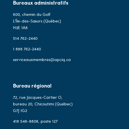
Bureaux administratifs
600, chemin du Golf
L’Île-des-Sœurs (Québec)
H3E 1A8
514 762-2440
1 888 762-2440
serviceauxmembres@apciq.ca
Bureau régional
72, rue Jacques-Cartier O,
bureau 20, Chicoutimi (Québec)
G7J 1G2
418 548-8808
, poste 127