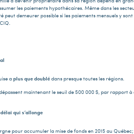
mille à devenir propriétaire dans sa région dépend en gra
’assumer les paiements hypothécaires. Même dans les secte
iété peut demeurer possible si les paiements mensuels y sont
PCIQ.
al
uise a
plus que doublé
dans presque toutes les régions.
dépassent maintenant le seuil de 500 000 $, par rapport à 
délai qui s’allonge
’épargne pour accumuler la mise de fonds en 2015 au Québec;