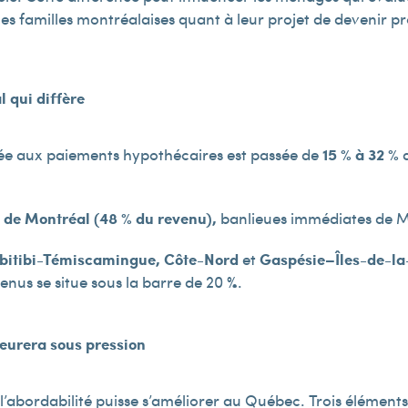
s familles montréalaises quant à leur projet de devenir prop
l qui diffère
ée aux paiements hypothécaires est passée de
15 % à 32 %
a
e de Montréal (48 % du revenu),
banlieues immédiates de Mo
bitibi-Témiscamingue, Côte-Nord
et
Gaspésie–Îles-de-l
us se situe sous la barre de 20 %.
meurera sous pression
 l’abordabilité puisse s’améliorer au Québec. Trois éléments