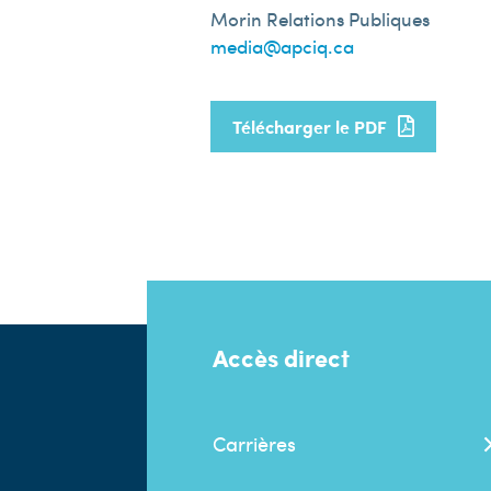
Morin Relations Publiques
media@apciq.ca
Télécharger le PDF
Accès direct
Carrières