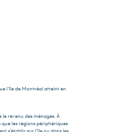
que l’île de Montréal atteint en
s le revenu des ménages. À
s que les régions périphériques
 s’établir sur l’île ou dans les