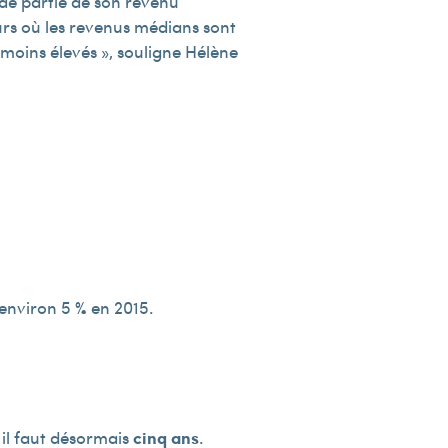
nde partie de son revenu
urs où les revenus médians sont
 moins élevés », souligne Hélène
environ 5 % en 2015.
 il faut désormais
cinq ans
.