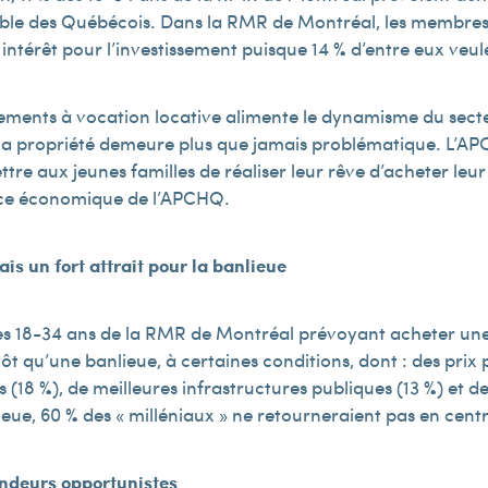
emble des Québécois. Dans la RMR de Montréal, les membres 
 intérêt pour l’investissement puisque 14 % d’entre eux veul
sements à vocation locative alimente le dynamisme du sect
s à la propriété demeure plus que jamais problématique. L’
ttre aux jeunes familles de réaliser leur rêve d’acheter leu
vice économique de l’APCHQ.
ais un fort attrait pour la banlieue
es 18-34 ans de la RMR de Montréal prévoyant acheter une 
ôt qu’une banlieue, à certaines conditions, dont : des prix
s (18 %), de meilleures infrastructures publiques (13 %) et d
lieue, 60 % des « milléniaux » ne retourneraient pas en cent
endeurs opportunistes