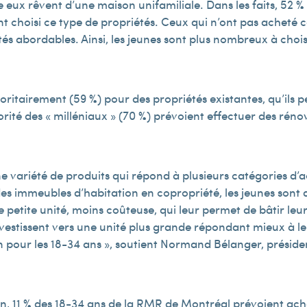
re eux rêvent d’une maison unifamiliale. Dans les faits, 52 
t choisi ce type de propriétés. Ceux qui n’ont pas acheté c
és abordables. Ainsi, les jeunes sont plus nombreux à choisi
ritairement (59 %) pour des propriétés existantes, qu’ils
rité des « milléniaux » (70 %) prévoient effectuer des réno
 variété de produits qui répond à plusieurs catégories d’a
es immeubles d’habitation en copropriété, les jeunes sont d
e petite unité, moins coûteuse, qui leur permet de bâtir leu
éinvestissent vers une unité plus grande répondant mieux à l
pour les 18-34 ans », soutient Normand Bélanger, préside
n, 11 % des 18-34 ans de la RMR de Montréal prévoient ache