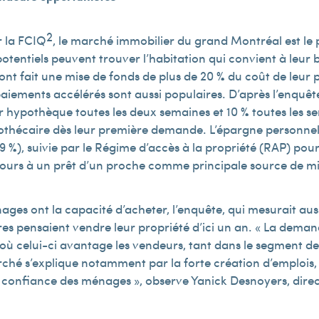
2
r la FCIQ
, le marché immobilier du grand Montréal est le 
 potentiels peuvent trouver l’habitation qui convient à leur
nt fait une mise de fonds de plus de 20 % du coût de leur 
 paiements accélérés sont aussi populaires. D’après l’enquê
hypothèque toutes les deux semaines et 10 % toutes les se
pothécaire dès leur première demande. L’épargne personnell
9 %), suivie par le Régime d’accès à la propriété (RAP) pour
ours à un prêt d’un proche comme principale source de mi
es ont la capacité d’acheter, l’enquête, qui mesurait aussi
res pensaient vendre leur propriété d’ici un an. « La dem
 celui-ci avantage les vendeurs, tant dans le segment de l
rché s’explique notamment par la forte création d’emploi
la confiance des ménages », observe Yanick Desnoyers, dire