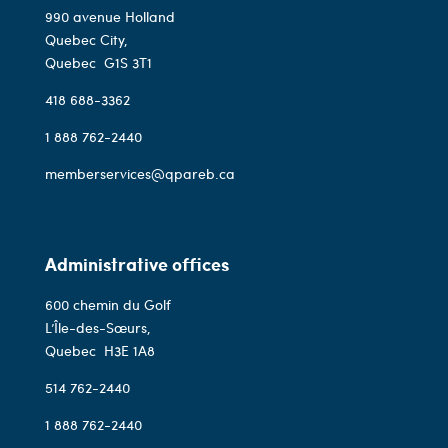
990 avenue Holland
Quebec City,
Quebec
G1S 3T1
418 688-3362
1 888 762-2440
memberservices@qpareb.ca
Administrative offices
600 chemin du Golf
L’Île-des-Sœurs,
Quebec
H3E 1A8
514 762-2440
1 888 762-2440