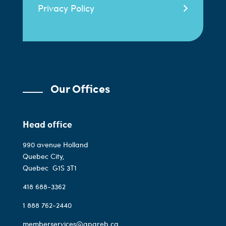
Privacy Policy
Our Offices
Head office
990 avenue Holland
Quebec City,
Quebec
G1S 3T1
418 688-3362
1 888 762-2440
memberservices@qpareb.ca