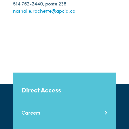
514 762-2440, poste 238
nathalie.rochette@apciq.ca
Direct Access
Careers