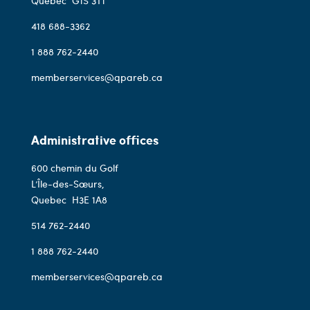
Quebec
G1S 3T1
418 688-3362
1 888 762-2440
memberservices@qpareb.ca
Administrative offices
600 chemin du Golf
L’Île-des-Sœurs,
Quebec
H3E 1A8
514 762-2440
1 888 762-2440
memberservices@qpareb.ca