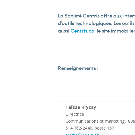
La Société Centris offre aux inte
d’outils technologiques. Les outil
aussi
Centris.ca
, le site immobilie
Renseignements :
Taïssa Hrycay
Directrice
Communications et marketing1 88
514 762-2440, poste 157
media@apciq.ca