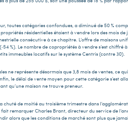
s à plus de 255 000 $, soit une poussée de 18 % par rapport
ueur, toutes catégories confondues, a diminué de 50 % co
ropriétés résidentielles étaient à vendre lors des mois de ju
mestrielle consécutive à ce chapitre. L’offre de maisons uni
(‑54 %). Le nombre de copropriétés à vendre s’est chiffré à 1
tits immeubles locatifs sur le système Centris (contre 30).
iales ne représente désormais que 3,8 mois de ventes, ce q
in, le délai de vente moyen pour cette catégorie s’est allong
vant qu’une maison ne trouve preneur.
s a chuté de moitié au troisième trimestre dans l’agglomérat
, fait remarquer Charles Brant, directeur du service de l’a
ondir alors que les conditions de marché sont plus que jama