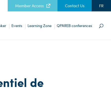
Member Access
Contact Us
FR
oker
Events
Learning Zone
QPAREB conferences
entiel de