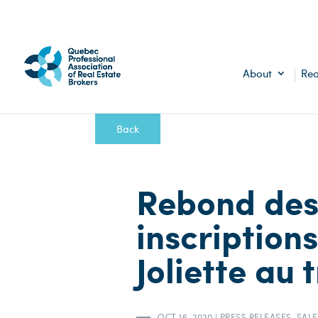
About
Rea
Back
Rebond des 
inscription
Joliette au 
OCT 16, 2020
|
PRESS RELEASES
,
SALE