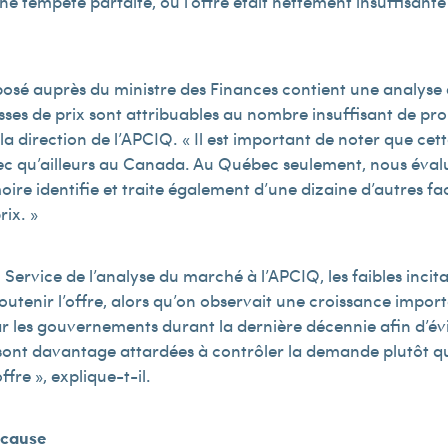
ne tempête parfaite, où l’offre était nettement insuffisan
sé auprès du ministre des Finances contient une analyse 
es de prix sont attribuables au nombre insuffisant de prop
 la direction de l’APCIQ. « Il est important de noter que cett
ec qu’ailleurs au Canada. Au Québec seulement, nous évaluo
ire identifie et traite également d’une dizaine d’autres fa
rix. »
Service de l’analyse du marché à l’APCIQ, les faibles incitat
soutenir l’offre, alors qu’on observait une croissance impo
ar les gouvernements durant la dernière décennie afin d’évit
nt davantage attardées à contrôler la demande plutôt qu’à
ffre », explique-t-il.
 cause