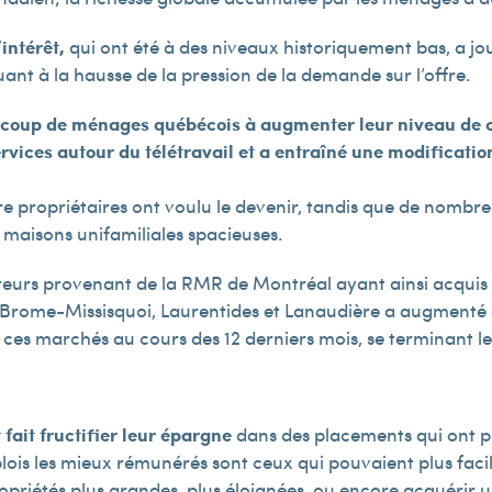
intérêt,
qui ont été à des niveaux historiquement bas, a jou
ant à la hausse de la pression de la demande sur l’offre.
coup de ménages québécois à augmenter leur niveau de c
rvices autour du télétravail et a entraîné une modificatio
re propriétaires ont voulu le devenir, tandis que de nomb
 maisons unifamiliales spacieuses.
teurs provenant de la RMR de Montréal ayant ainsi acquis
ie, Brome-Missisquoi, Laurentides et Lanaudière a augmenté 
e ces marchés au cours des 12 derniers mois, se terminant le
fait fructifier leur épargne
dans des placements qui ont p
is les mieux rémunérés sont ceux qui pouvaient plus facile
ropriétés plus grandes, plus éloignées, ou encore acquérir 