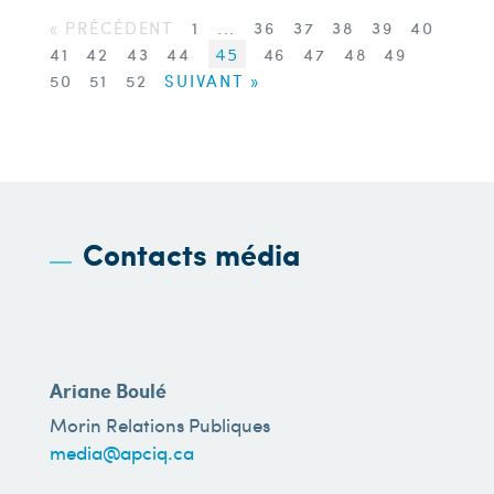
« PRÉCÉDENT
1
...
36
37
38
39
40
41
42
43
44
45
46
47
48
49
50
51
52
SUIVANT »
Contacts média
Ariane Boulé
Morin Relations Publiques
media@apciq.ca