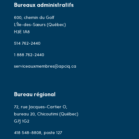
Bureaux administratifs
600, chemin du Golf
L’Île-des-Sœurs (Québec)
H3E 1A8
514 762-2440
1 888 762-2440
serviceauxmembres@apciq.ca
Bureau régional
72, rue Jacques-Cartier O,
bureau 20, Chicoutimi (Québec)
G7J 1G2
418 548-8808
, poste 127