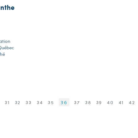
inthe
ation
 Québec
ché
0
31
32
33
34
35
36
37
38
39
40
41
42