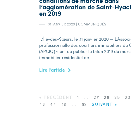
conditions de marché dans
l’agglomération de Saint-Hyac
en 2019
31 JANVIER 2020
|
COMMUNIQUÉS
L’Île-des-Sœurs, le 31 janvier 2020 — L’Associ
professionnelle des courtiers immobiliers du
(APCIQ) vient de publier le bilan 2019 du mar
immobilier résidentiel de...
Lire l'article
« PRÉCÉDENT
1
...
27
28
29
3
43
44
45
...
52
SUIVANT »