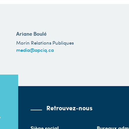
Ariane Boulé
Morin Relations Publiques
media@apciq.ca
Retrouvez-nous
Siège social
Bureaux admi