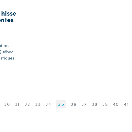
 hisse
entes
ation
 Québec
istiques
9
30
31
32
33
34
35
36
37
38
39
40
41