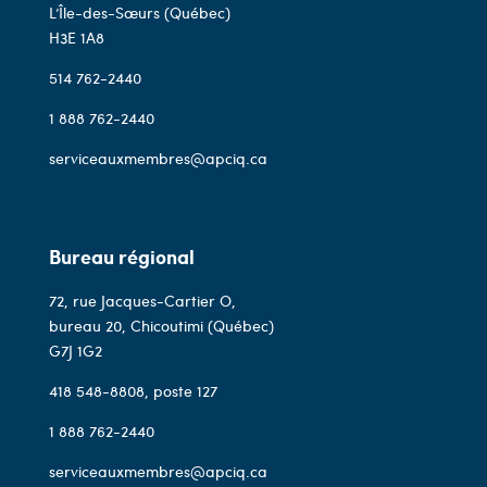
L’Île-des-Sœurs (Québec)
H3E 1A8
514 762-2440
1 888 762-2440
serviceauxmembres@apciq.ca
Bureau régional
72, rue Jacques-Cartier O,
bureau 20, Chicoutimi (Québec)
G7J 1G2
418 548-8808
, poste 127
1 888 762-2440
serviceauxmembres@apciq.ca