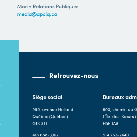
Morin Relations Publiques
media@apciq.ca
Retrouvez-nous
Siège social
Bureaux admi
990, avenue Holland
600, chemin du G
Québec (Québec)
L’Île-des-Sœurs 
G1S 3T1
H3E 1A8
418 688-3362
514 762-2440