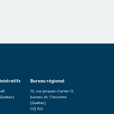
nistratifs
Bureau régional
olf
72, rue Jacques-Cartier O,
(Québec)
bureau 20, Chicoutimi
(Québec)
G7J 1G2