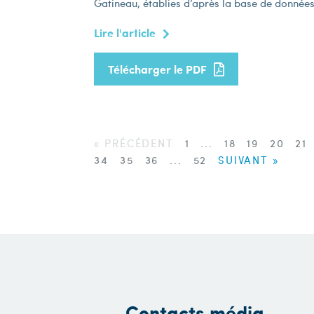
Gatineau, établies d’après la base de données 
Lire l'article
Télécharger le PDF
« PRÉCÉDENT
1
...
18
19
20
21
34
35
36
...
52
SUIVANT »
Contacts média