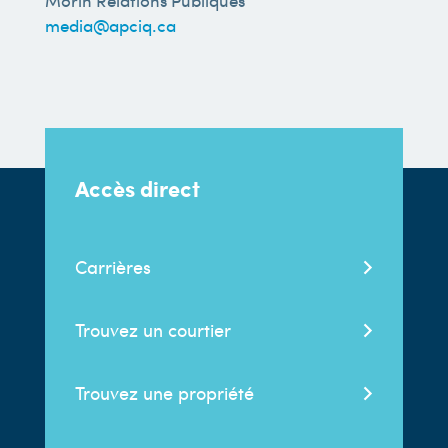
Morin Relations Publiques
media@apciq.ca
Accès direct
Carrières
Trouvez un courtier
Trouvez une propriété