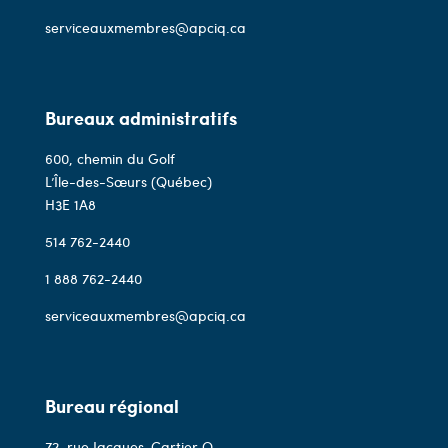
serviceauxmembres@apciq.ca
Bureaux administratifs
600, chemin du Golf
L’Île-des-Sœurs (Québec)
H3E 1A8
514 762-2440
1 888 762-2440
serviceauxmembres@apciq.ca
Bureau régional
72, rue Jacques-Cartier O,