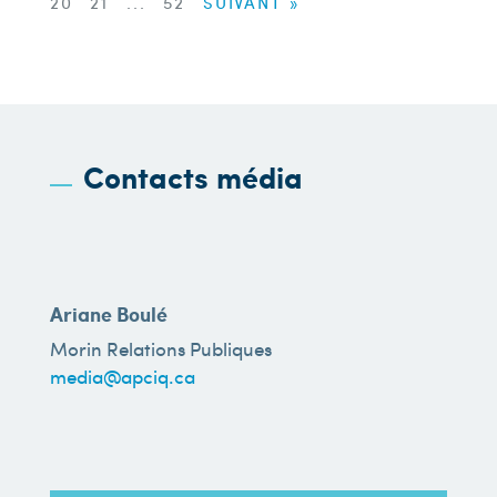
20
21
...
52
SUIVANT »
Contacts média
Ariane Boulé
Morin Relations Publiques
media@apciq.ca