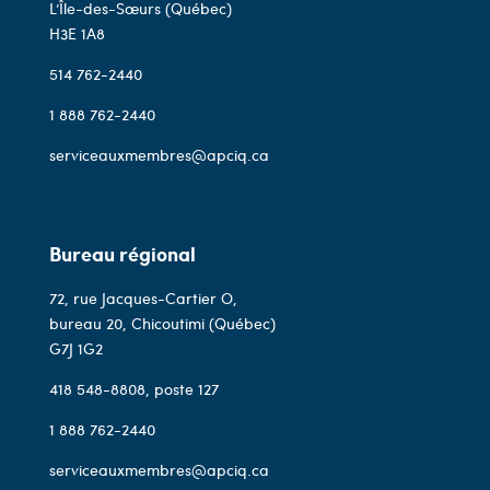
L’Île-des-Sœurs (Québec)
H3E 1A8
514 762-2440
1 888 762-2440
serviceauxmembres@apciq.ca
Bureau régional
72, rue Jacques-Cartier O,
bureau 20, Chicoutimi (Québec)
G7J 1G2
418 548-8808
, poste 127
1 888 762-2440
serviceauxmembres@apciq.ca