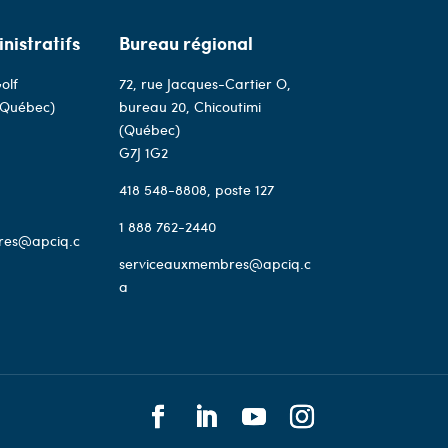
nistratifs
Bureau régional
olf
72, rue Jacques-Cartier O,
(Québec)
bureau 20, Chicoutimi
(Québec)
G7J 1G2
418 548-8808
, poste 127
1 888 762-2440
res@apciq.c
serviceauxmembres@apciq.c
a