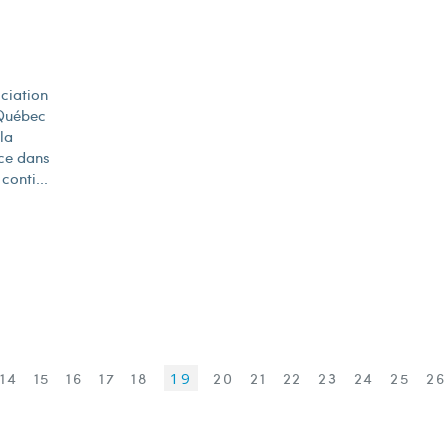
ociation
 Québec
la
nce dans
conti...
14
15
16
17
18
19
20
21
22
23
24
25
26