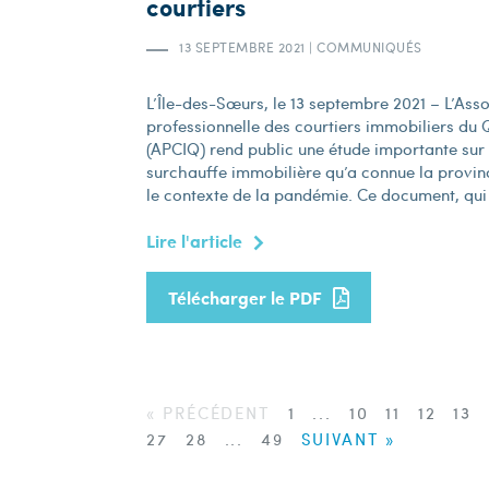
courtiers
13 SEPTEMBRE 2021
|
COMMUNIQUÉS
L’Île-des-Sœurs, le 13 septembre 2021 – L’Ass
professionnelle des courtiers immobiliers du
(APCIQ) rend public une étude importante sur 
surchauffe immobilière qu’a connue la provi
le contexte de la pandémie. Ce document, qui 
Lire l'article
Télécharger le PDF
« PRÉCÉDENT
1
...
10
11
12
13
27
28
...
49
SUIVANT »