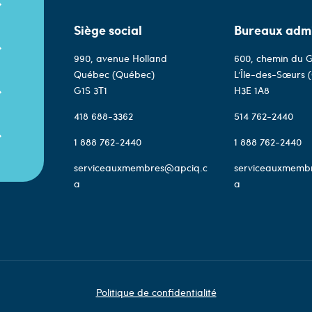
Siège social
Bureaux admi
990, avenue Holland
600, chemin du G
Québec (Québec)
L’Île-des-Sœurs 
G1S 3T1
H3E 1A8
418 688-3362
514 762-2440
1 888 762-2440
1 888 762-2440
serviceauxmembres@apciq.c
serviceauxmemb
a
a
Politique de confidentialité