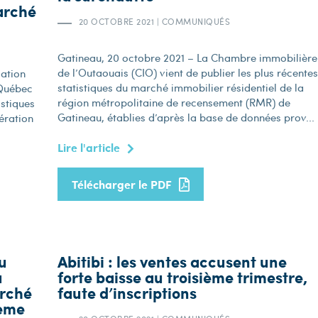
marché
20 OCTOBRE 2021
|
COMMUNIQUÉS
Gatineau, 20 octobre 2021 – La Chambre immobilière
de l’Outaouais (CIO) vient de publier les plus récentes
iation
statistiques du marché immobilier résidentiel de la
 Québec
région métropolitaine de recensement (RMR) de
istiques
Gatineau, établies d’après la base de données prov...
ération
Lire l'article
Télécharger le PDF
u
Abitibi : les ventes accusent une
a
forte baisse au troisième trimestre,
arché
faute d’inscriptions
ième