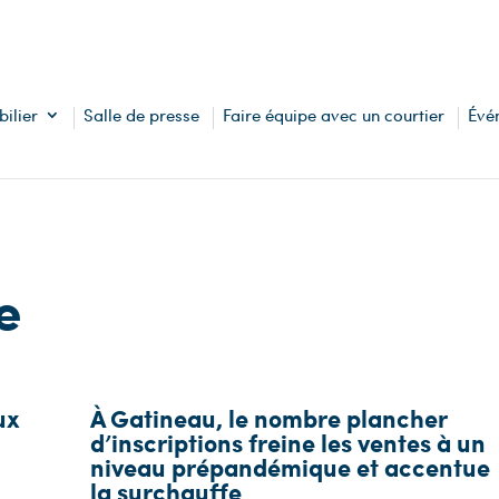
ilier
Salle de presse
Faire équipe avec un courtier
Évé
e
ux
À Gatineau, le nombre plancher
d’inscriptions freine les ventes à un
niveau prépandémique et accentue
la surchauffe