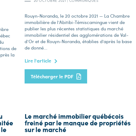
20 OCTOBRE 2021
|
COMMUNIQUÉS
Rouyn-Noranda, le 20 octobre 2021 — La Chambre
immobilière de l’Abitibi-Témiscamingue vient de
publier les plus récentes statistiques du marché
mbre
immobilier résidentiel des agglomérations de Val-
uébec
d’Or et de Rouyn-Noranda, établies d’après la base
du
de donné...
tions de
après la
Lire l'article
Télécharger le PDF
u
Le marché immobilier québécois
mitée
freiné par le manque de propriétés
 le
sur le marché